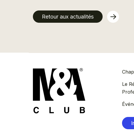
Retour aux actualités
Chapi
Le R
Prof
Évén
I