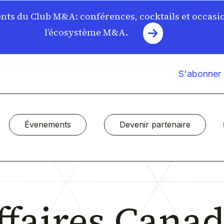
ts du Club M&A: conférences, cocktails et occasi
l’écosystème M&A.
S'abonner à
Évenements
Devenir partenaire
ffaires Cana