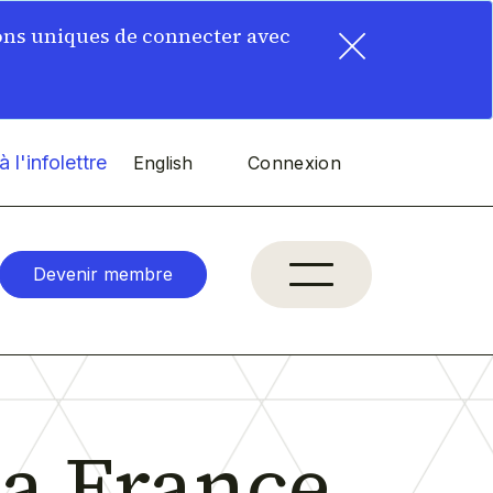
×
ons uniques de connecter avec
 l'infolettre
English
Connexion
Devenir membre
da France