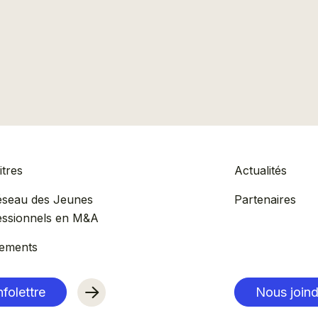
tres
Actualités
éseau des Jeunes
Partenaires
essionnels en M&A
ements
nfolettre
Nous joind