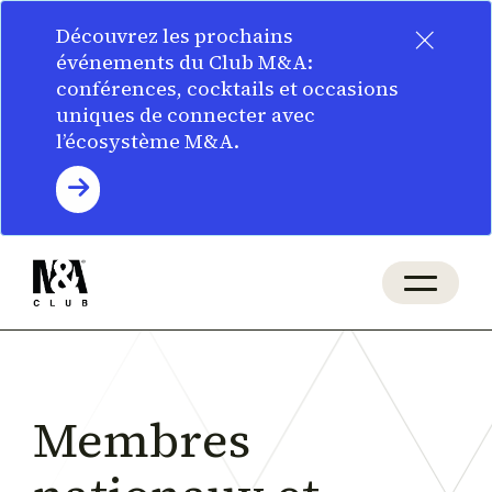
×
Découvrez les prochains
événements du Club M&A:
conférences, cocktails et occasions
uniques de connecter avec
l’écosystème M&A.
Membres