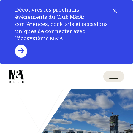
×
Découvrez les prochains
événements du Club M&A:
conférences, cocktails et occasions
uniques de connecter avec
l’écosystème M&A.