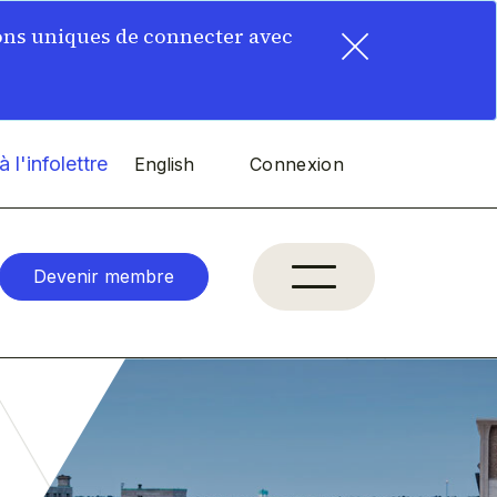
×
ons uniques de connecter avec
 l'infolettre
English
Connexion
Devenir membre