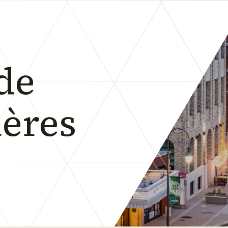
de
ières