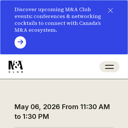
×
Discover upcoming M&A Club
events: conferences & networking
cocktails to connect with Canada’s
M&A ecosystem.
May 06, 2026
From 11:30 AM
to 1:30 PM