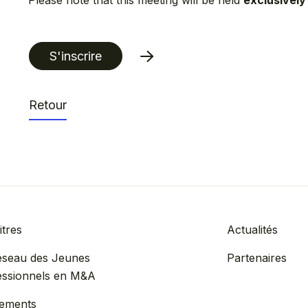
Please note that this meeting will be held
exclusively
S'inscrire
Retour
tres
Actualités
éseau des Jeunes
Partenaires
essionnels en M&A
ements