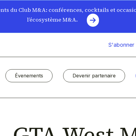
ts du Club M&A: conférences, cocktails et occasi
l’écosystème M&A.
S'abonner à
Évenements
Devenir partenaire
GTA West 