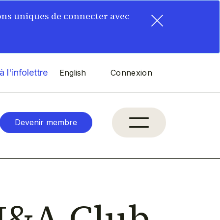
×
ons uniques de connecter avec
 l'infolettre
English
Connexion
Devenir membre
M&A Club