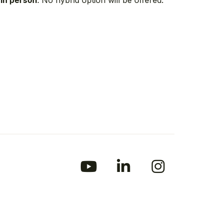
 in person
. No hybrid option will be offered.