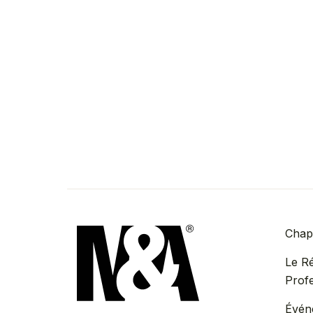
Chapi
Le R
Prof
Évén