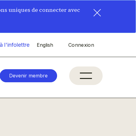
×
ons uniques de connecter avec
 l'infolettre
English
Connexion
Devenir membre