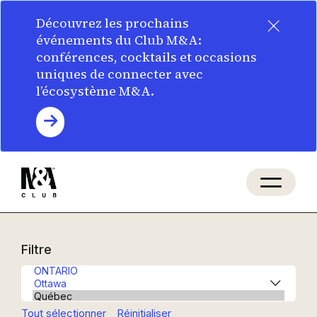
×
Découvrez les prochains
événements du Club M&A:
conférences, cocktails et occasions
uniques de connecter avec
l’écosystème M&A.
Filtre
Tout sélectionner
Réinitialiser