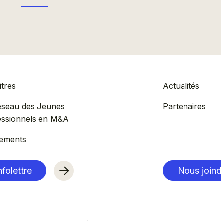
tres
Actualités
éseau des Jeunes
Partenaires
essionnels en M&A
ements
nfolettre
Nous joind