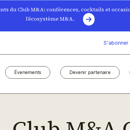
ts du Club M&A: conférences, cocktails et occasi
l’écosystème M&A.
S'abonner à
Évenements
Devenir partenaire
Club M&A 