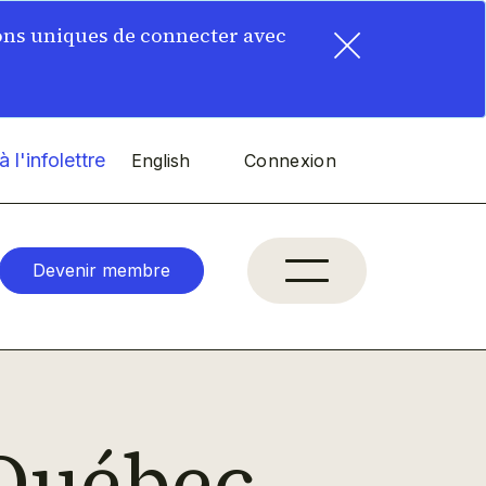
×
ons uniques de connecter avec
 l'infolettre
English
Connexion
Devenir membre
Québec