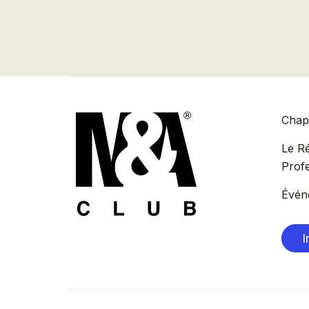
Chapi
Le R
Prof
Évén
I