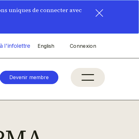
×
ons uniques de connecter avec
 l'infolettre
English
Connexion
Devenir membre
JPMA