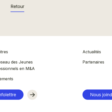
Retour
tres
Actualités
éseau des Jeunes
Partenaires
essionnels en M&A
ements
nfolettre
Nous joind