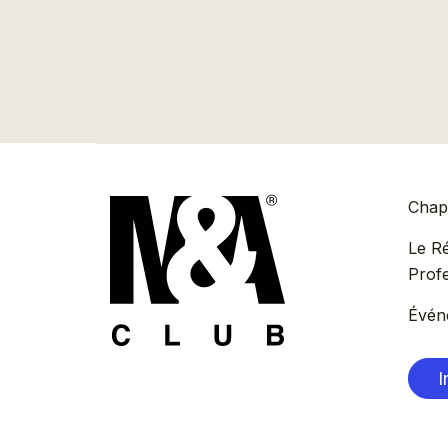
Chapi
Le R
Prof
Évén
I