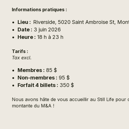
Informations pratiques :
Lieu :
Riverside, 5020 Saint Ambroise St, Mo
Date :
3 juin 2026
Heure :
18 h à 23 h
Tarifs :
Tax excl.
Membres :
85 $
Non-membres :
95 $
Forfait 4 billets :
350 $
Nous avons hâte de vous accueillir au Still Life po
montante du M&A !