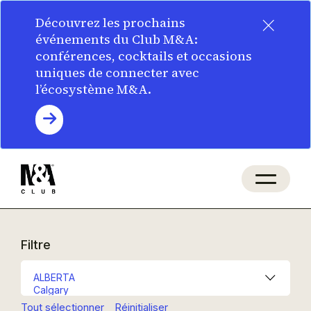
×
Découvrez les prochains
événements du Club M&A:
conférences, cocktails et occasions
uniques de connecter avec
l’écosystème M&A.
Filtre
Tout sélectionner
Réinitialiser