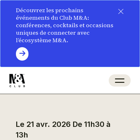
×
Découvrez les prochains
événements du Club M&A:
conférences, cocktails et occasions
uniques de connecter avec
l’écosystème M&A.
Le 21 avr. 2026
De 11h30 à
13h