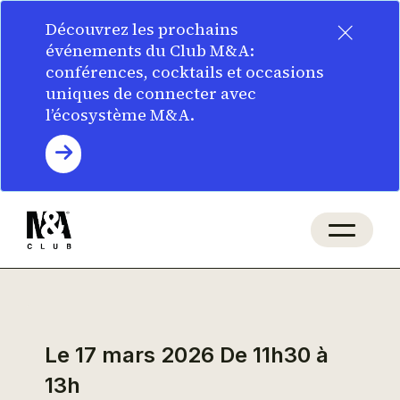
×
Découvrez les prochains
événements du Club M&A:
conférences, cocktails et occasions
uniques de connecter avec
l’écosystème M&A.
Le 17 mars 2026
De 11h30 à
13h