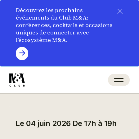
×
Découvrez les prochains
événements du Club M&A:
conférences, cocktails et occasions
uniques de connecter avec
l’écosystème M&A.
Le 04 juin 2026
De 17h à 19h