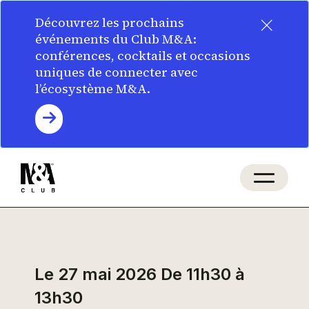
×
Découvrez les prochains
événements du Club M&A:
conférences, cocktails et occasions
uniques de connecter avec
l’écosystème M&A.
Le 27 mai 2026
De 11h30 à
13h30