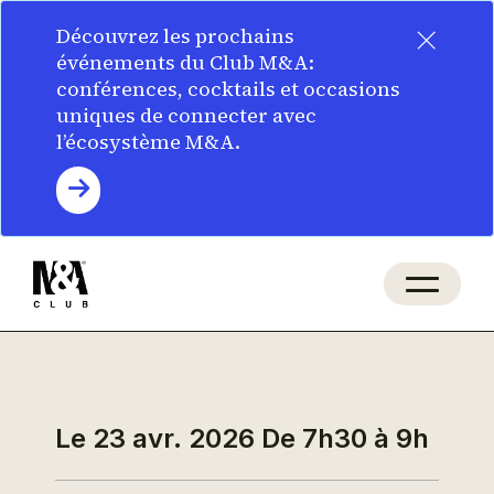
×
Découvrez les prochains
événements du Club M&A:
conférences, cocktails et occasions
uniques de connecter avec
l’écosystème M&A.
Le 23 avr. 2026
De 7h30 à 9h