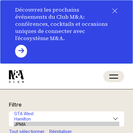
×
Découvrez les prochains
événements du Club M&A:
conférences, cocktails et occasions
uniques de connecter avec
l’écosystème M&A.
Filtre
Tout sélectionner
Réinitialiser