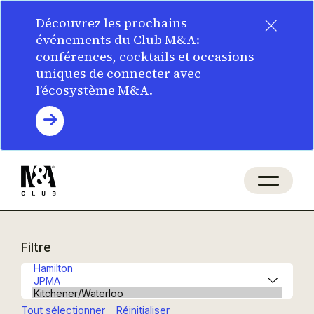
×
Découvrez les prochains
événements du Club M&A:
conférences, cocktails et occasions
uniques de connecter avec
l’écosystème M&A.
Filtre
Tout sélectionner
Réinitialiser