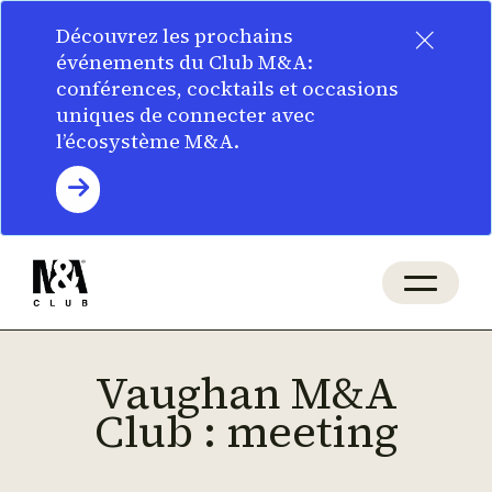
×
Découvrez les prochains
événements du Club M&A:
conférences, cocktails et occasions
uniques de connecter avec
l’écosystème M&A.
Vaughan M&A
Club : meeting