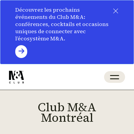
×
Découvrez les prochains
événements du Club M&A:
conférences, cocktails et occasions
uniques de connecter avec
l’écosystème M&A.
Club M&A
Montréal