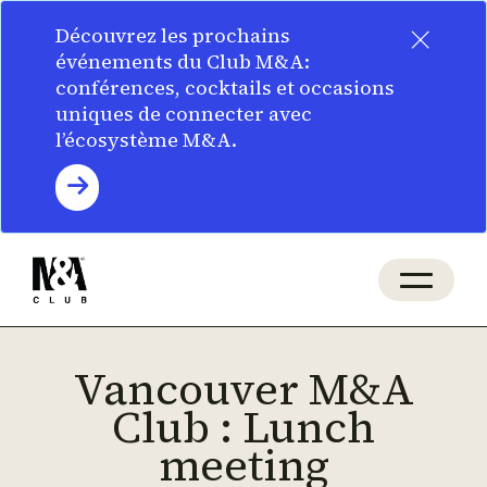
×
Découvrez les prochains
événements du Club M&A:
conférences, cocktails et occasions
uniques de connecter avec
l’écosystème M&A.
Vancouver M&A
Club : Lunch
meeting